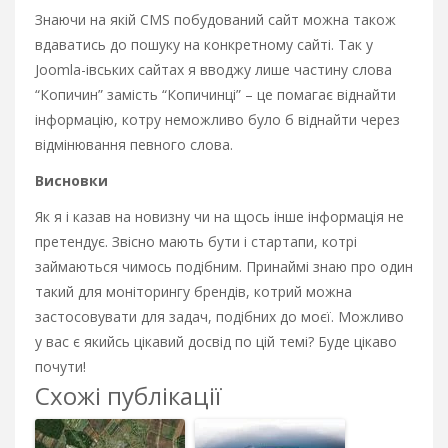
Знаючи на якій CMS побудований сайт можна також
вдаватись до пошуку на конкретному сайті. Так у
Joomla-івських сайтах я вводжу лише частину слова
“Копичин” замість “Копичинці” – це помагає віднайти
інформацію, котру неможливо було б віднайти через
відмінювання певного слова.
Висновки
Як я і казав на новизну чи на щось інше інформація не
претендує. Звісно мають бути і стартапи, котрі
займаються чимось подібним. Принаймі знаю про один
такий для моніторингу брендів, котрий можна
застосовувати для задач, подібних до моєї. Можливо
у вас є якийсь цікавий досвід по цій темі? Буде цікаво
почути!
Схожі публікації