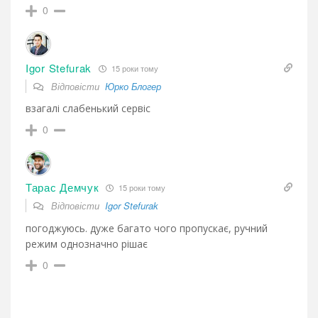
0
Igor Stefurak
15 роки тому
Відповісти
Юрко Блогер
взагалі слабенький сервіс
0
Тарас Демчук
15 роки тому
Відповісти
Igor Stefurak
погоджуюсь. дуже багато чого пропускає, ручний
режим однозначно рішає
0