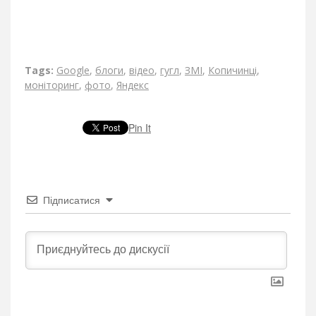
Tags:
Google
,
блоги
,
відео
,
гугл
,
ЗМІ
,
Копичинці
,
моніторинг
,
фото
,
Яндекс
Pin It
Підписатися