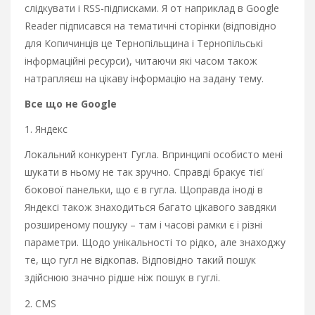
слідкувати і RSS-підписками. Я от наприклад в Google
Reader підписався на тематичні сторінки (відповідно
для Копичинців це Тернопільщина і Тернопільські
інформаційні ресурси), читаючи які часом також
натрапляєш на цікаву інформацію на задану тему.
Все що не Google
1. Яндекс
Локальний конкурент Гугла. Впринципі особисто мені
шукати в ньому не так зручно. Справді бракує тієї
бокової панельки, що є в гугла. Щоправда іноді в
Яндексі також знаходиться багато цікавого завдяки
розширеному пошуку – там і часові рамки є і різні
параметри. Щодо унікальності то рідко, але знаходжу
те, що гугл не відкопав. Відповідно такий пошук
здійснюю значно рідше ніж пошук в гуглі.
2. CMS