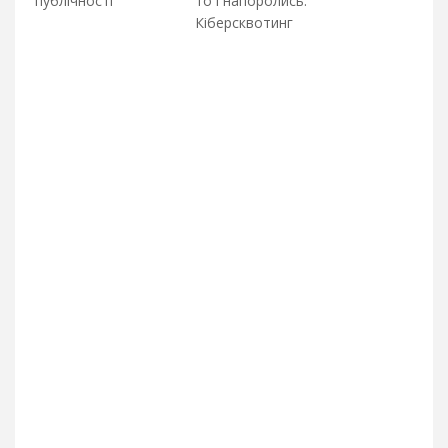
публічності
то і напоролись.
Кіберсквотинг