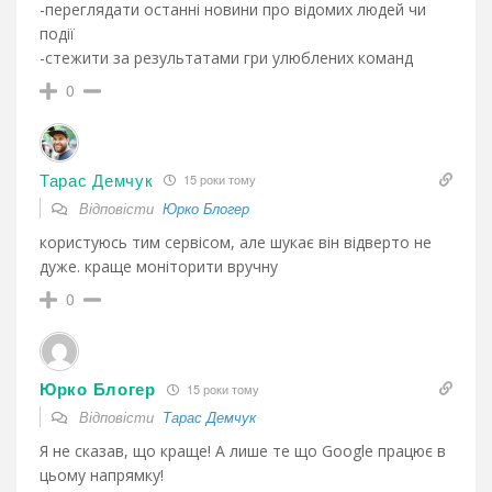
-переглядати останні новини про відомих людей чи
події
-стежити за результатами гри улюблених команд
0
Тарас Демчук
15 роки тому
Відповісти
Юрко Блогер
користуюсь тим сервісом, але шукає він відверто не
дуже. краще моніторити вручну
0
Юрко Блогер
15 роки тому
Відповісти
Тарас Демчук
Я не сказав, що краще! А лише те що Google працює в
цьому напрямку!