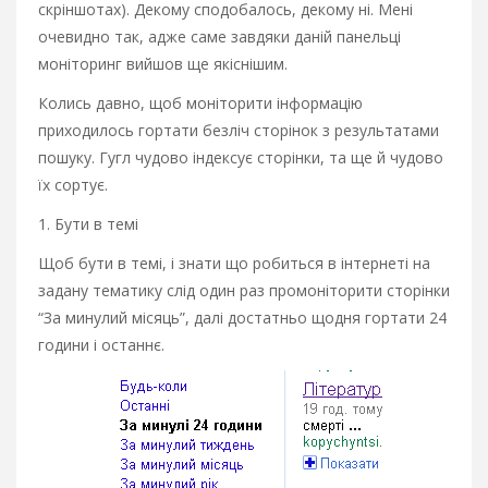
скріншотах). Декому сподобалось, декому ні. Мені
очевидно так, адже саме завдяки даній панельці
моніторинг вийшов ще якіснішим.
Колись давно, щоб моніторити інформацію
приходилось гортати безліч сторінок з результатами
пошуку. Гугл чудово індексує сторінки, та ще й чудово
їх сортує.
1. Бути в темі
Щоб бути в темі, і знати що робиться в інтернеті на
задану тематику слід один раз промоніторити сторінки
“За минулий місяць”, далі достатньо щодня гортати 24
години і останнє.