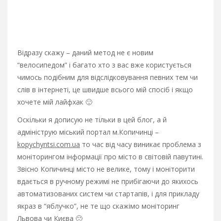
Відразу скажу – даний метод не є новим
“велосипедом” і багато хто з вас вже користується
чимось подібним для відслідковування певних тем чи
слів в інтернеті, це швидше всього мій спосіб і якщо
хочете мій лайфхак 🙂
Оскільки я дописую не тільки в цей блог, а й
адмініструю міський портал м.Копичинці –
kopychyntsi.com.ua
то час від часу виникає проблема з
моніторингом інформації про місто в світовій павутині.
Звісно Копичинці місто не велике, тому і моніторити
вдається в ручному режимі не прибігаючи до якихось
автоматизованих систем чи стартапів, і для прикладу
якраз в “яблучко”, не те що скажімо моніторинг
Львова чи Києва 🙂