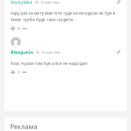
Vovkylaka
15 роки тому
пару раз за мету мав піти туди на екскурсію як був в
Києві. треба буде таки сходити…
0
Alexgunin
14 роки тому
Клас 4 рази там був а все не надоїдає!
0
Реклама