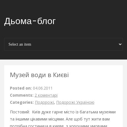
Дьома-блог
Музей води в Києві
Posted on:
04.06.2011
Comments:
2 коментарі
Categories:
Подорожі
,
Подорожі Україною
Постовий: Київ дуже гарне місто із багатьма музеями
та іншими цікавими місцями. Але щоб тут жити вам
потрібна
гостиница в киеве
, з хорошими умовами