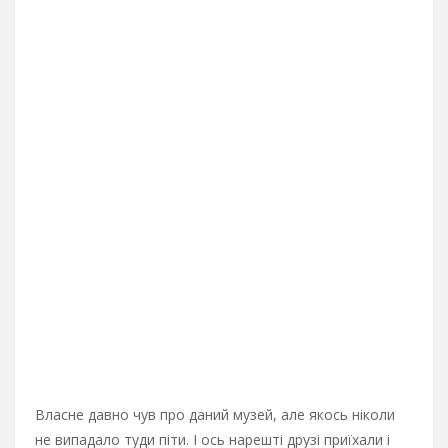
Власне давно чув про даний музей, але якось ніколи
не випадало туди піти. І ось нарешті друзі приїхали і