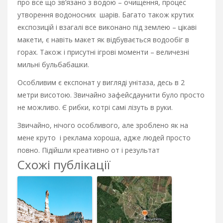
про все що зв’язано з водою – очищення, процес
утворення водоносних шарів. Багато також крутих
експозицій і взагалі все виконано під землею – цікаві
макети, є навіть макет як відбувається водообіг в
горах. Також і присутні ігрові моменти – величезні
мильні бульбабашки.
Особливим є експонат у вигляді унітаза, десь в 2
метри висотою. Звичайно зафейсдаунити було просто
не можливо. Є рибки, котрі самі лізуть в руки.
Звичайно, нічого особливого, але зроблено як на
мене круто і реклама хороша, адже людей просто
повно. Підійшли креативно от і результат
Схожі публікації