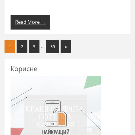
Read More →
…
1
2
3
35
»
Корисне