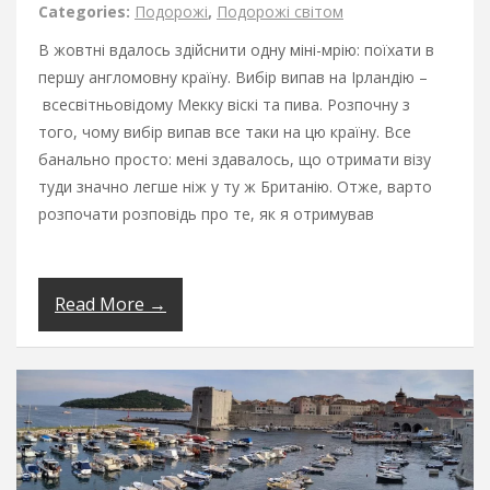
Categories:
Подорожі
,
Подорожі світом
В жовтні вдалось здійснити одну міні-мрію: поїхати в
першу англомовну країну. Вибір випав на Ірландію –
всесвітньовідому Мекку віскі та пива. Розпочну з
того, чому вибір випав все таки на цю країну. Все
банально просто: мені здавалось, що отримати візу
туди значно легше ніж у ту ж Британію. Отже, варто
розпочати розповідь про те, як я отримував
Read More →