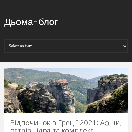
Дьома-блог
Відпочинок в Греції 2021: Афіни,
острів Гідра та комплекс