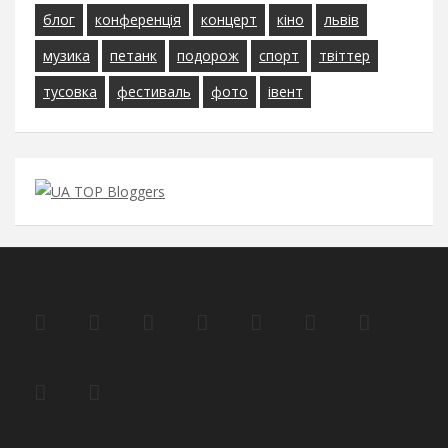
блог
конференція
концерт
кіно
львів
музика
петанк
подорож
спорт
твіттер
тусовка
фестиваль
фото
івент