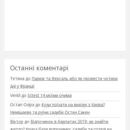
Останні коментарі
Тетяна
до
Париж та Версаль або як провести чотири
дні у Франції
Ventil
до
Sctest 14 моїми очима
Остап Озіра
до
Куди поїхати на вихідні з Києва?
Немішаєве та руїни садиби Остен Сакен
Віктор
до
Відпочинок в Карпатах 2019: де знайти
житло? Кращі бази відпочинку, садиби та готелі на