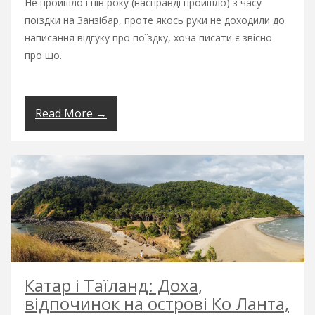
Не пройшло і пів року (насправді пройшло) з часу
поїздки на Занзібар, проте якось руки не доходили до
написання відгуку про поїздку, хоча писати є звісно
про що.
Read More →
Катар і Таїланд: Доха,
відпочинок на острові Ко Ланта,