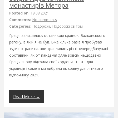
монастирів Метора
Posted on:
19.08.2021
Comments:
No comments
Categories:
Подорожі
,
Подорожі світом
Греція залишалась останньою країною Балканського
регону, в якій я не був. Вже кілька разів я пробував
туди потрапити, але траплялись різні непередбачувані
обставини, як от пандемія :)Але зовсім нещодавно
Греція знову відкрила свої кордони, в т.ч. і для
українців і саме її ми вибрали як країну для літнього
відпочинку 2021.
Read More →